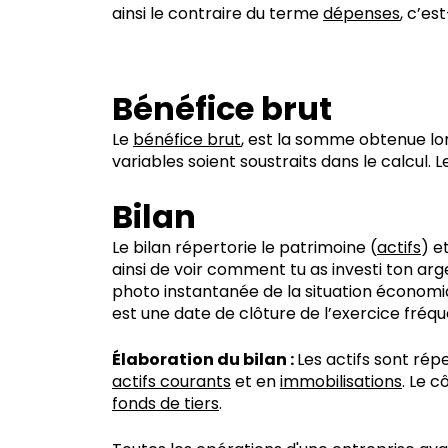
ainsi le contraire du terme
dépenses
, c’es
Bénéfice brut
Le
bénéfice brut
, est la somme obtenue lor
variables soient soustraits dans le calcul. Le
Bilan
Le bilan répertorie le patrimoine (
actifs
) e
ainsi de voir comment tu as investi ton ar
photo instantanée de la situation économiq
est une date de clôture de l’exercice fréq
Élaboration du bilan :
Les actifs sont rép
actifs courants
et en
immobilisations
. Le c
fonds de tiers
.