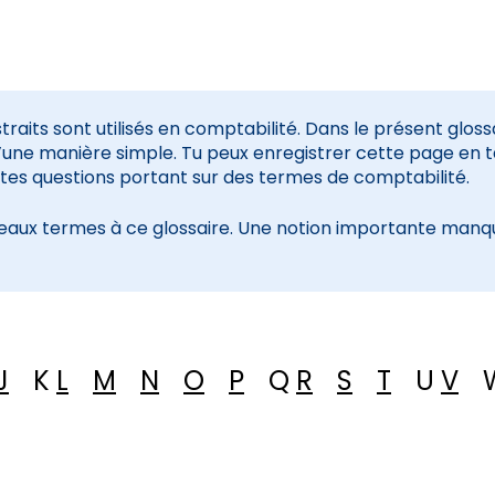
aits sont utilisés en comptabilité. Dans le présent glos
’une manière simple. Tu peux enregistrer cette page en 
 tes questions portant sur des termes de comptabilité.
aux termes à ce glossaire. Une notion importante manqu
J
K
L
M
N
O
P
Q
R
S
T
U
V