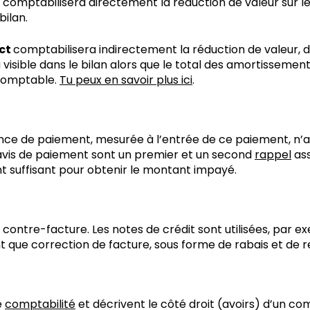
comptabilisera directement la réduction de valeur sur l
bilan.
ect
comptabilisera indirectement la réduction de valeur, 
 visible dans le bilan alors que le total des amortissemen
 comptable.
Tu peux en savoir plus ici
.
nce de paiement, mesurée à l’entrée de ce paiement, n’a 
’avis de paiement sont un premier et un second
rappel
ass
 suffisant pour obtenir le montant impayé.
e contre-facture. Les notes de crédit sont utilisées, par ex
 que correction de facture, sous forme de rabais et de
e
comptabilité
et décrivent le côté droit (avoirs) d’un co