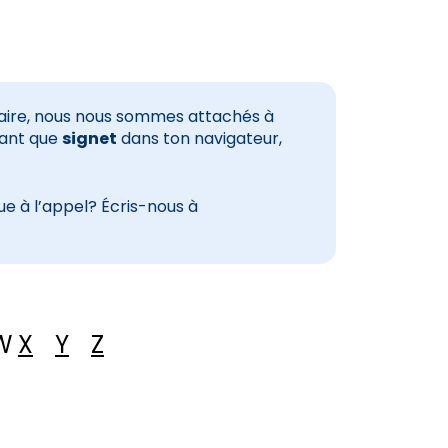
saire, nous nous sommes attachés à
tant que
signet
dans ton navigateur,
e à l’appel? Écris-nous à
W
X
Y
Z