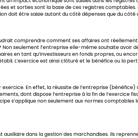
ant un impact économique sont saisies dans les registres
rées et sorties sont la base de ces registres comptables. 
ion doit être saisie autant du côté dépenses que du côté 
 voudrait comprendre comment ses affaires ont réellement
e? Non seulement l’entreprise elle-même souhaite avoir d
naires en tant qu’investisseurs en fonds propres, ou encore 
établi. L’exercice est ainsi clôturé et le bénéfice ou la p
 exercice. En effet, la réussite de l’entreprise (bénéfic
ents, dont dispose l’entreprise à la fin de l’exercice fis
rincipe s’applique non seulement aux normes comptables
 auxiliaire dans la gestion des marchandises. Ils reprenn