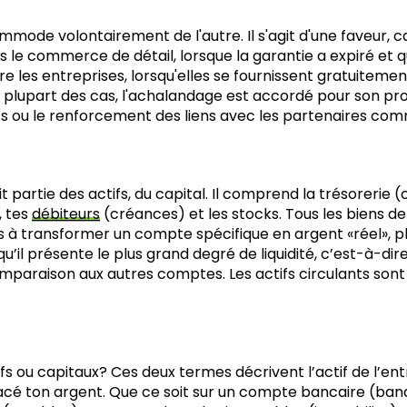
mode volontairement de l'autre. Il s'agit d'une faveur, car
ans le commerce de détail, lorsque la garantie a expiré et
tre les entreprises, lorsqu'elles se fournissent gratuiteme
la plupart des cas, l'achalandage est accordé pour son
nts ou le renforcement des liens avec les partenaires co
fait partie des actifs, du capital. Il comprend la trésorerie
, tes
débiteurs
(créances) et les stocks. Tous les biens de 
ssis à transformer un compte spécifique en argent «réel», pl
 présente le plus grand degré de liquidité, c’est-à-dire 
comparaison aux autres comptes. Les actifs circulants sont
ou capitaux? Ces deux termes décrivent l’actif de l’entr
lacé ton argent. Que ce soit sur un compte bancaire (ban