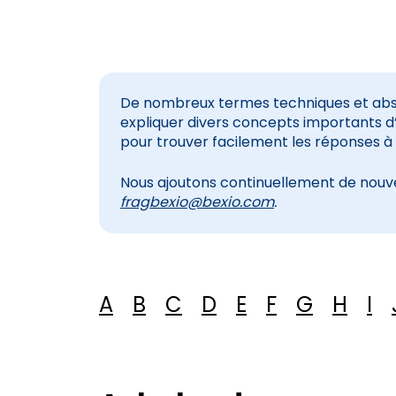
De nombreux termes techniques et abstr
expliquer divers concepts importants d
pour trouver facilement les réponses à
Nous ajoutons continuellement de nouve
fragbexio@bexio.com
.
A
B
C
D
E
F
G
H
I