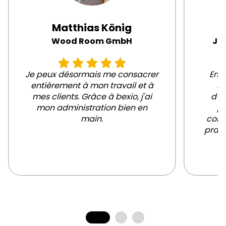
Matthias König
Wood Room GmbH
Ja
Je peux désormais me consacrer
En 
entièrement à mon travail et à
De
mes clients. Grâce à bexio, j'ai
d'e
mon administration bien en
pr
main.
comp
prati