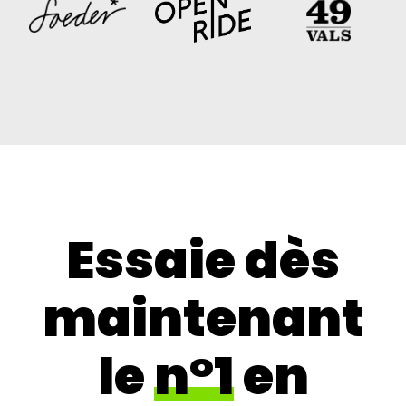
Essaie dès
maintenant
le
n°1
en