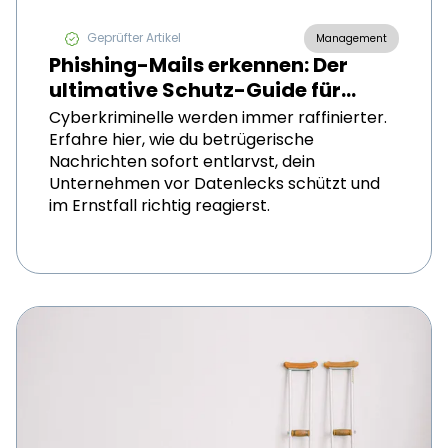
Geprüfter Artikel
Management
Phishing-Mails erkennen: Der
ultimative Schutz-Guide für
Schweizer KMU
Cyberkriminelle werden immer raffinierter.
Erfahre hier, wie du betrügerische
Nachrichten sofort entlarvst, dein
Unternehmen vor Datenlecks schützt und
im Ernstfall richtig reagierst.