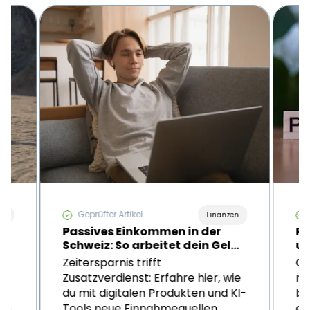
Geprüfter Artikel
nt
Finanzen
Passives Einkommen in der
Ph
Schweiz: So arbeitet dein Geld
ul
für dich
Sc
en
Zeitersparnis trifft
Cy
Zusatzverdienst: Erfahre hier, wie
ra
en
du mit digitalen Produkten und KI-
be
den
Tools neue Einnahmequellen
en