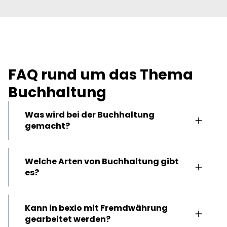
FAQ rund um das Thema
Buchhaltung
Was wird bei der Buchhaltung
gemacht?
Wenn du dich mit deiner Buchhaltung
Welche Arten von Buchhaltung gibt
beschäftigst, dann musst du im ersten
es?
Schritt deine Belege organisieren. Ganz
nach dem Motto «Keine Buchung ohne
Beleg». Weiter geht es mit der Buchung von
Neben der umfassenden Buchhaltung gibt
Kann in bexio mit Fremdwährung
Vorsteuer und Umsatzsteuer sowie der
es beispielsweise die
Finanzbuchhaltung
, die
gearbeitet werden?
Besteuerung des Unternehmenserfolgs. Die
Kreditorenbuchhaltung
und die