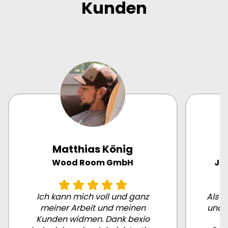
Kunden
Weitere Informationen findest du in
unserem
Supportbeitrag
.
Matthias König
Wood Room GmbH
Ja
Ich kann mich voll und ganz
Als k
meiner Arbeit und meinen
und 
Kunden widmen. Dank bexio