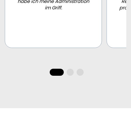
habe ich meine Administration
Rec
im Griff.
prak