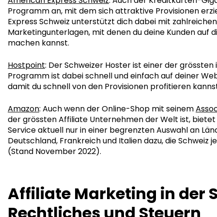
American Express Schweiz
: Auch der Kreditkarten-Gigan
Programm an, mit dem sich attraktive Provisionen erzi
Express Schweiz unterstützt dich dabei mit zahlreiche
Marketingunterlagen, mit denen du deine Kunden auf 
machen kannst.
Hostpoint
: Der Schweizer Hoster ist einer der grössten i
Programm ist dabei schnell und einfach auf deiner Web
damit du schnell von den Provisionen profitieren kannst
Amazon
: Auch wenn der Online-Shop mit seinem
Asso
der grössten Affiliate Unternehmen der Welt ist, biet
Service aktuell nur in einer begrenzten Auswahl an Lä
Deutschland, Frankreich und Italien dazu, die Schweiz j
(Stand November 2022).
Affiliate Marketing in der 
Rechtliches und Steuern