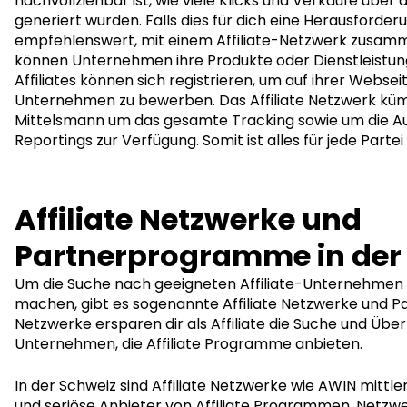
nachvollziehbar ist, wie viele Klicks und Verkäufe über d
generiert wurden. Falls dies für dich eine Herausforderun
empfehlenswert, mit einem Affiliate-Netzwerk zusamm
können Unternehmen ihre Produkte oder Dienstleistung
Affiliates können sich registrieren, um auf ihrer Webseit
Unternehmen zu bewerben. Das Affiliate Netzwerk küm
Mittelsmann um das gesamte Tracking sowie um die Au
Reportings zur Verfügung. Somit ist alles für jede Parte
Affiliate Netzwerke und
Partnerprogramme in der
Um die Suche nach geeigneten Affiliate-Unternehmen 
machen, gibt es sogenannte Affiliate Netzwerke und 
Netzwerke ersparen dir als Affiliate die Suche und Übe
Unternehmen, die Affiliate Programme anbieten.
In der Schweiz sind Affiliate Netzwerke wie
AWIN
mittler
und seriöse Anbieter von Affiliate Programmen. Netzwe