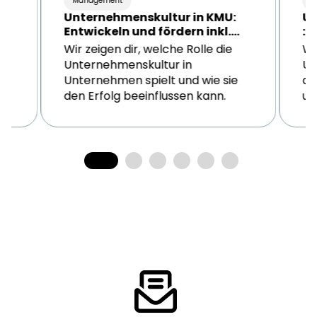
Management
M
Unternehmenskultur in KMU:
U
Entwickeln und fördern inkl.
: 
Beispiele
Wir zeigen dir, welche Rolle die
Wi
Unternehmenskultur in
Un
n
Unternehmen spielt und wie sie
de
den Erfolg beeinflussen kann.
un