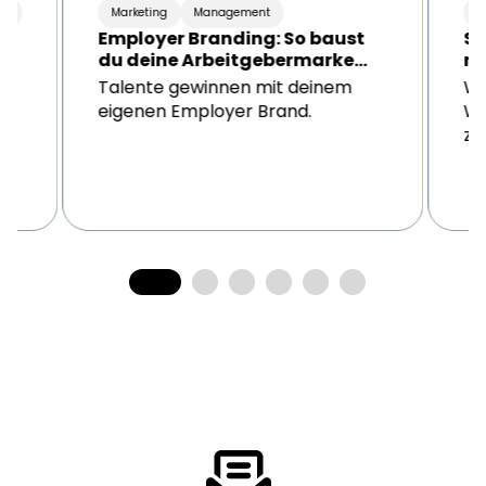
ng
Marketing
Management
M
I
Employer Branding: So baust
Sl
du deine Arbeitgebermarke
ri
auf
M
Talente gewinnen mit deinem
Wi
eigenen Employer Brand.
Wo
zu