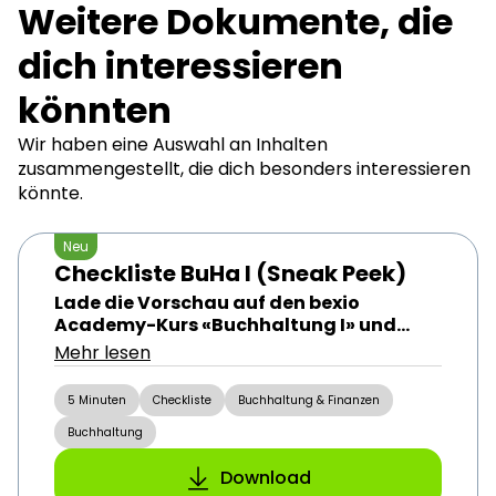
Weitere Dokumente, die
dich interessieren
könnten
Wir haben eine Auswahl an Inhalten
zusammengestellt, die dich besonders interessieren
könnte.
Neu
Checkliste BuHa I (Sneak Peek)
Lade die Vorschau auf den bexio
Academy-Kurs «Buchhaltung I» und
sichere dir 30 % Rabatt auf diesen Kurs.
Mehr lesen
5 Minuten
Checkliste
Buchhaltung & Finanzen
Buchhaltung
Download