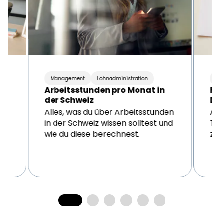
Management
Lohnadministration
M
Arbeitsstunden pro Monat in
Fe
der Schweiz
Di
Alles, was du über Arbeitsstunden
Al
in der Schweiz wissen solltest und
Th
 es
wie du diese berechnest.
zu