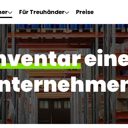
mer
Für Treuhänder
Preise
nventar
ein
nternehme