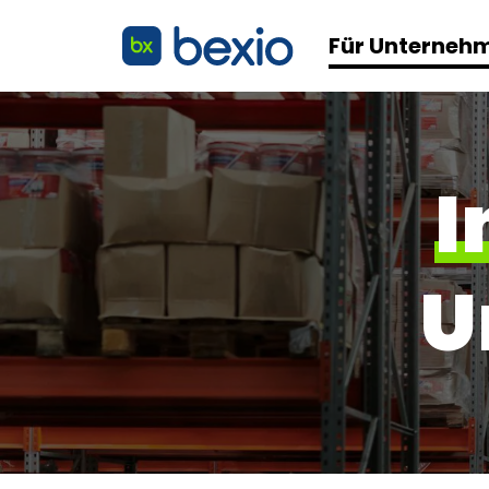
Für Unterneh
I
U