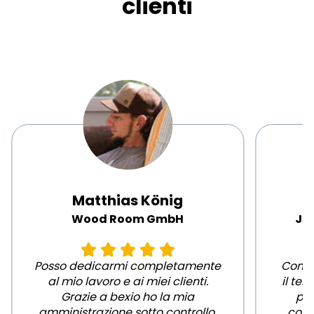
clienti
Matthias König
Wood Room GmbH
Ja
Posso dedicarmi completamente
Come 
al mio lavoro e ai miei clienti.
il tem
Grazie a bexio ho la mia
più
amministrazione sotto controllo.
cont