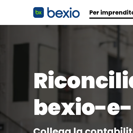
Per imprendit
Riconcil
bexio-e
Collega la contabili