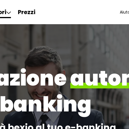
ori
Prezzi
Aiut
iazione
auto
-banking
tà bexio al tuo e-banking