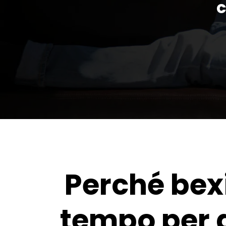
c
Perché bexi
tempo per d