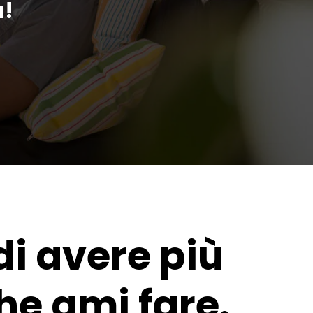
a!
di avere più
he ami fare.