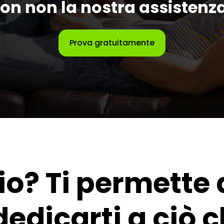
on non la nostra assistenz
Prova gratuitamente
o? Ti permette 
edicarti a ciò c