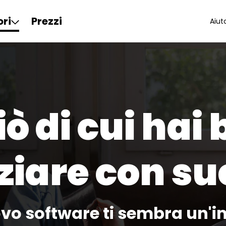
ori
Prezzi
Aiut
iò di cui hai
iziare con s
ovo software ti sembra un