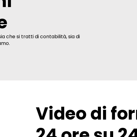
ni
e
 che si tratti di contabilità, sia di
iamo.
Video di fo
24 ore su 2