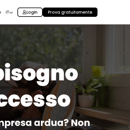
Login
Prova gratuitamente
o
IT
 bisogno
uccesso
'impresa ardua? Non