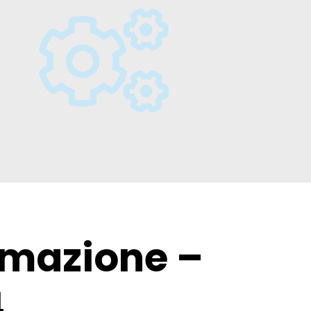
rmazione –
4