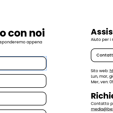
to con noi
Assis
Aiuto per i 
 risponderemo appena
Contatt
Sito web:
h
Lun, mar, gi
Mer, ven: 0
Richi
Contatto pe
media@bex