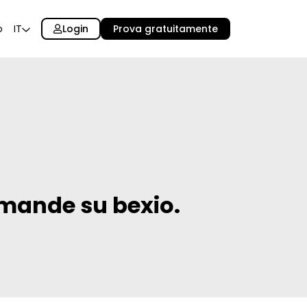
Login
Prova gratuitamente
o
IT
domande su bexio.