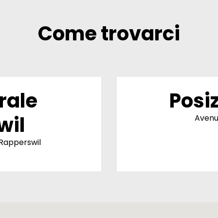
Come trovarci
rale
Posi
wil
Avenue
 Rapperswil