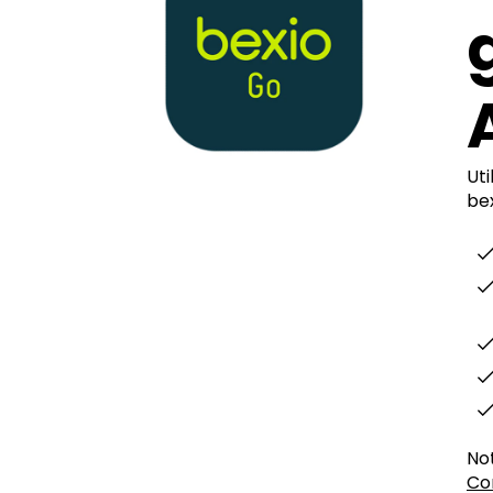
Ut
be
Not
Co