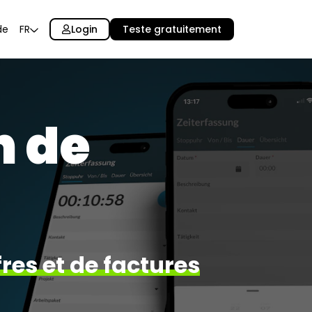
Login
Teste gratuitement
de
FR
n de
fres et de factures