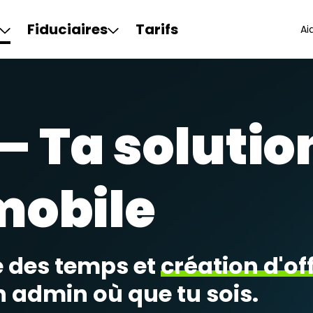
Fiduciaires
Tarifs
Ai
– Ta solutio
mobile
e des temps et
création d'of
 admin où que tu sois.