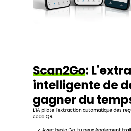
Scan2Go
: L'extr
intelligente de 
gagner du temp
L'IA pilote l'extraction automatique des reç
code QR.
Avec bexio Go, tu peux également trai