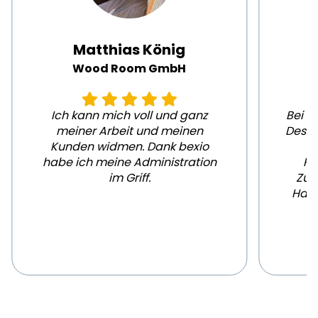
Matthias König
Wood Room GmbH
Ich kann mich voll und ganz
Bei b
meiner Arbeit und meinen
Desig
Kunden widmen. Dank bexio
habe ich meine Administration
Pr
im Griff.
Zud
Haus