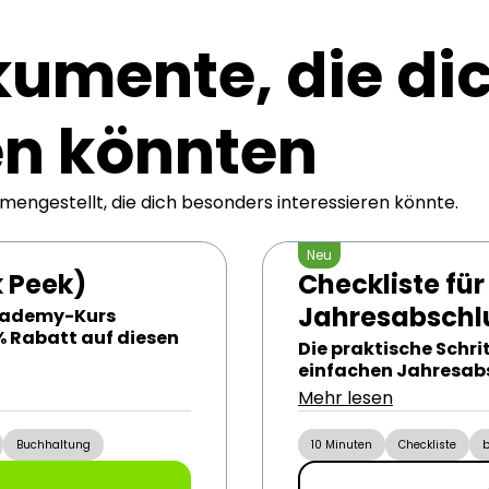
kumente, die
di
en
könnten
engestellt, die dich besonders interessieren könnte.
Neu
k Peek)
Checkliste für
Jahresabschl
Academy-Kurs
% Rabatt auf diesen
Die praktische Schri
einfachen Jahresabs
Mehr lesen
Buchhaltung
10 Minuten
Checkliste