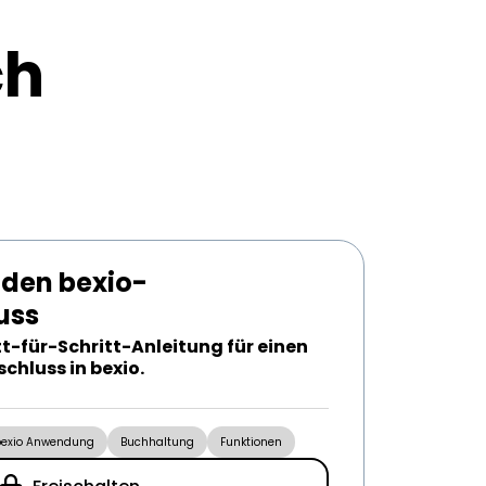
ch
 den bexio-
uss
tt-für-Schritt-Anleitung für einen
chluss in bexio.
bexio Anwendung
Buchhaltung
Funktionen