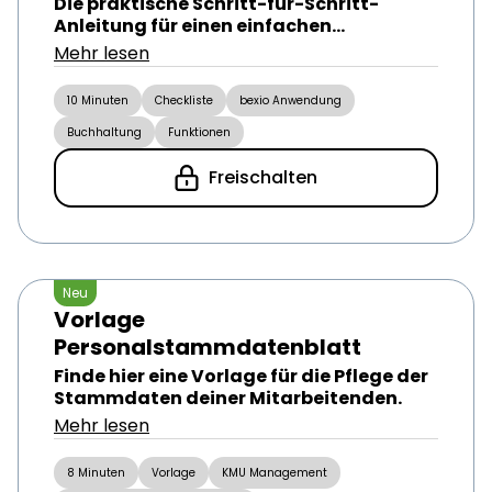
Die praktische Schritt-für-Schritt-
Anleitung für einen einfachen
Jahresabschluss in bexio.
Mehr lesen
10 Minuten
Checkliste
bexio Anwendung
Buchhaltung
Funktionen
Freischalten
Neu
Vorlage
Personalstammdatenblatt
Finde hier eine Vorlage für die Pflege der
Stammdaten deiner Mitarbeitenden.
Mehr lesen
8 Minuten
Vorlage
KMU Management