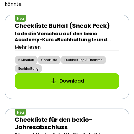
könnte.
Neu
Checkliste BuHa I (Sneak Peek)
Lade die Vorschau auf den bexio
Academy-Kurs «Buchhaltung I» und
sichere dir 30 % Rabatt auf diesen Kurs.
Mehr lesen
5 Minuten
Checkliste
Buchhaltung & Finanzen
Buchhaltung
Download
Neu
Checkliste für den bexio-
Jahresabschluss