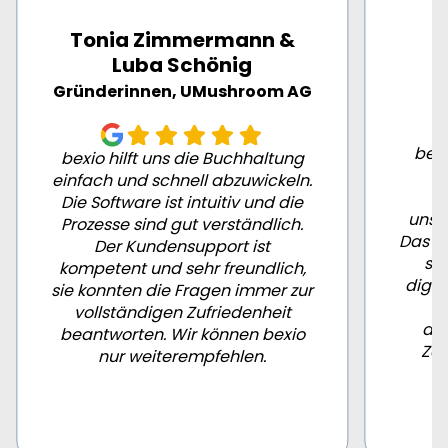
Tonia Zimmermann &
Luba Schönig
Gründerinnen, UMushroom AG
bexi
bexio hilft uns die Buchhaltung
einfach und schnell abzuwickeln.
ve
Die Software ist intuitiv und die
unse
Prozesse sind gut verständlich.
Das Of
Der Kundensupport ist
sc
kompetent und sehr freundlich,
digit
sie konnten die Fragen immer zur
vollständigen Zufriedenheit
au
beantworten. Wir können bexio
Za
nur weiterempfehlen.
Po