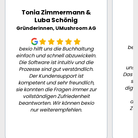
Tonia Zimmermann &
Luba Schönig
Gründerinnen, UMushroom AG
bexi
bexio hilft uns die Buchhaltung
einfach und schnell abzuwickeln.
ve
Die Software ist intuitiv und die
unse
Prozesse sind gut verständlich.
Das Of
Der Kundensupport ist
sc
kompetent und sehr freundlich,
digit
sie konnten die Fragen immer zur
vollständigen Zufriedenheit
au
beantworten. Wir können bexio
Za
nur weiterempfehlen.
Po