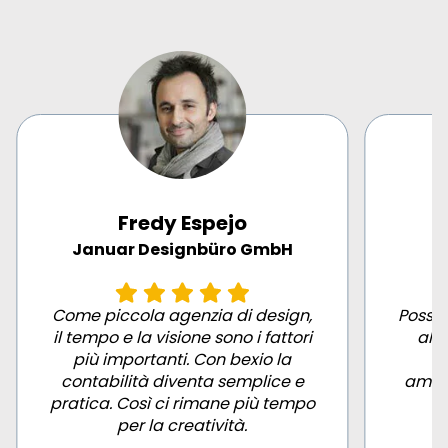
Fredy Espejo
Januar Designbüro GmbH
Come piccola agenzia di design,
Posso
il tempo e la visione sono i fattori
al m
più importanti. Con bexio la
G
contabilità diventa semplice e
ammin
pratica. Così ci rimane più tempo
per la creatività.