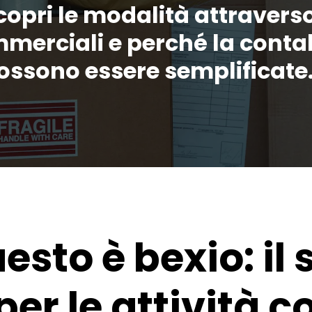
pri le modalità attraverso
mmerciali e perché la contab
ossono essere semplificate
esto è bexio: il
per le attività 