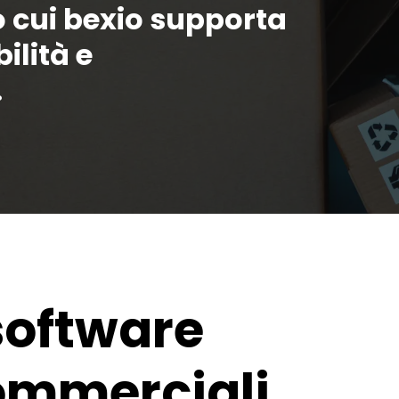
 cui bexio supporta
ilità e
.
 software
commerciali