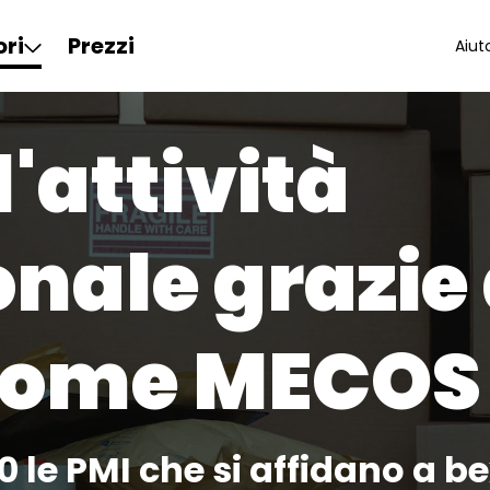
ori
Prezzi
Aiut
l'attività
nale grazie 
 come
MECOS
0 le PMI che si affidano a bex