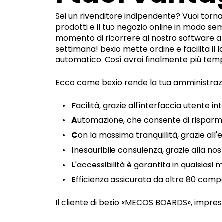
Sei un rivenditore indipendente? Vuoi tornar
prodotti e il tuo negozio online in modo semp
momento di ricorrere al nostro software azi
settimana! bexio mette ordine e facilita il 
automatico. Così avrai finalmente più temp
Ecco come bexio rende la tua amministraz
F
acilità, grazie all'interfaccia utente int
A
utomazione, che consente di risparmiar
C
on la massima tranquillità, grazie all
I
nesauribile consulenza, grazie alla nost
L
'accessibilità è garantita in qualsiasi
E
fficienza assicurata da oltre 80 compo
Il cliente di bexio «MECOS BOARDS», impres