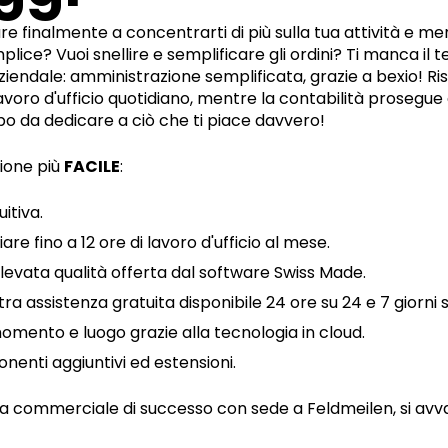
e finalmente a concentrarti di più sulla tua attività e meno
lice? Vuoi snellire e semplificare gli ordini? Ti manca il t
endale: amministrazione semplificata, grazie a bexio! Rispa
lavoro d'ufficio quotidiano, mentre la contabilità prosegue 
o da dedicare a ciò che ti piace davvero!
ione più
FACILE
:
uitiva.
e fino a 12 ore di lavoro d'ufficio al mese.
'elevata qualità offerta dal software Swiss Made.
ra assistenza gratuita disponibile 24 ore su 24 e 7 giorni s
 momento e luogo grazie alla tecnologia in cloud.
nenti aggiuntivi ed estensioni.
a commerciale di successo con sede a Feldmeilen, si avva