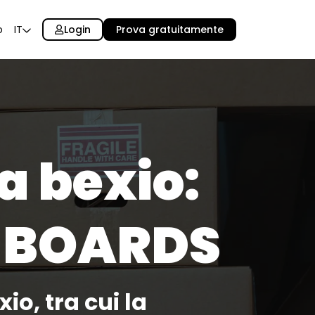
Login
Prova gratuitamente
o
IT
a bexio:
 BOARDS
io, tra cui la